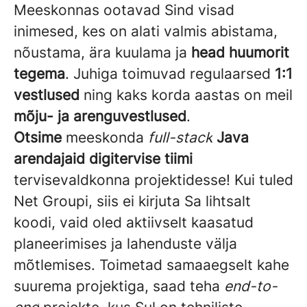
Meeskonnas ootavad Sind visad
inimesed, kes on alati valmis abistama,
nõustama, ära kuulama ja
head huumorit
tegema
. Juhiga toimuvad regulaarsed
1:1
vestlused
ning kaks korda aastas on meil
mõju- ja arenguvestlused
.
Otsime
meeskonda
full-stack
Java
arendajaid digitervise tiimi
tervisevaldkonna projektidesse! Kui tuled
Net Groupi, siis ei kirjuta Sa lihtsalt
koodi, vaid oled aktiivselt kaasatud
planeerimises ja lahenduste välja
mõtlemises. Toimetad samaaegselt kahe
suurema projektiga, saad teha
end-to-