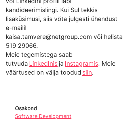
või LinkedIni profiil läbi
kandideerimislingi. Kui Sul tekkis
lisaküsimusi, siis võta julgesti ühendust
e-mailil
kaisa.tamvere@netgroup.com või helista
519 29066.
Meie tegemistega saab
tutvuda
LinkedInis
ja
Instagramis
. Meie
väärtused on välja toodud
siin
.
Osakond
Software Development