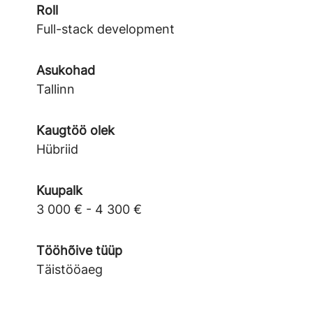
Roll
Full-stack development
Asukohad
Tallinn
Kaugtöö olek
Hübriid
Kuupalk
3 000 € - 4 300 €
Tööhõive tüüp
Täistööaeg