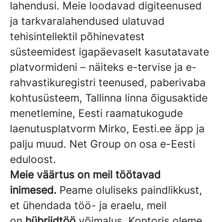
lahendusi. Meie loodavad digiteenused
ja tarkvaralahendused ulatuvad
tehisintellektil põhinevatest
süsteemidest igapäevaselt kasutatavate
platvormideni – näiteks e-tervise ja e-
rahvastikuregistri teenused, paberivaba
kohtusüsteem, Tallinna linna õigusaktide
menetlemine, Eesti raamatukogude
laenutusplatvorm Mirko, Eesti.ee äpp ja
palju muud. Net Group on osa e-Eesti
eduloost.
Meie väärtus on meil töötavad
inimesed.
Peame oluliseks paindlikkust,
et ühendada töö- ja eraelu, meil
on
hübriidtöö
võimalus. Kontoris oleme