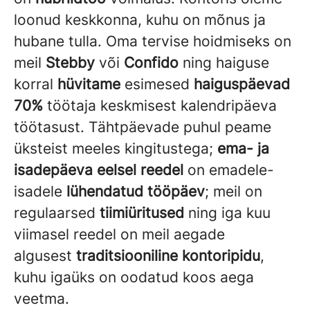
loonud keskkonna, kuhu on mõnus ja
hubane tulla. Oma tervise hoidmiseks on
meil
Stebby
või
Confido
ning haiguse
korral
hüvitame
esimesed
haiguspäevad
70%
töötaja keskmisest kalendripäeva
töötasust. Tähtpäevade puhul peame
üksteist meeles kingitustega;
ema- ja
isadepäeva eelsel reedel
on emadele-
isadele
lühendatud tööpäev
; meil on
regulaarsed
tiimiüritused
ning iga kuu
viimasel reedel on meil aegade
algusest
traditsiooniline kontoripidu
,
kuhu igaüks on oodatud koos aega
veetma.