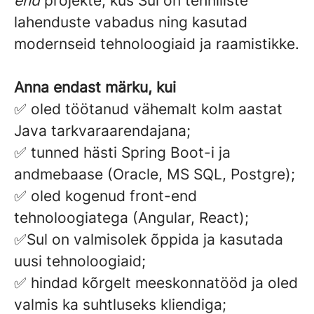
end
projekte, kus Sul on tehniliste
lahenduste vabadus ning kasutad
modernseid tehnoloogiaid ja raamistikke.
Anna endast märku, kui
✅ oled töötanud vähemalt kolm aastat
Java tarkvaraarendajana;
✅ tunned hästi Spring Boot-i ja
andmebaase (Oracle, MS SQL, Postgre);
✅ oled kogenud front-end
tehnoloogiatega (Angular, React);
✅Sul on valmisolek õppida ja kasutada
uusi tehnoloogiaid;
✅ hindad kõrgelt meeskonnatööd ja oled
valmis ka suhtluseks kliendiga;