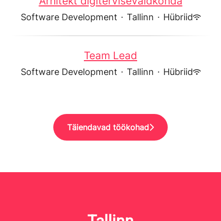
Arhitekt digitervisevaldkonda
Software Development
·
Tallinn
·
Hübriid
Team Lead
Software Development
·
Tallinn
·
Hübriid
Täiendavad töökohad