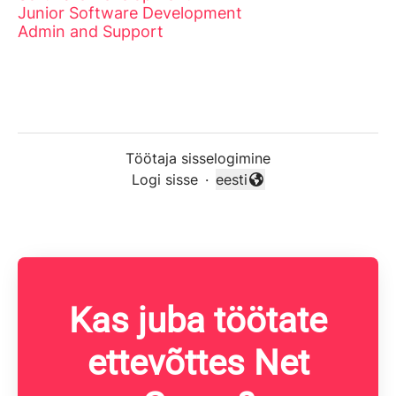
Junior Software Development
Admin and Support
Töötaja sisselogimine
Logi sisse
·
eesti
Vaheta keelt
Kas juba töötate
ettevõttes Net