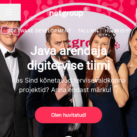
Jaga lehte
KARJÄÄRIMENÜÜ
SOFTWARE DEVELOPMENT
·
TALLINN
·
HÜBRIID
Java arendaja
digitervise tiimi
Kas Sind kõnetavad tervisevaldkonna
projektid? Anna endast märku! 👇
Olen huvitatud!