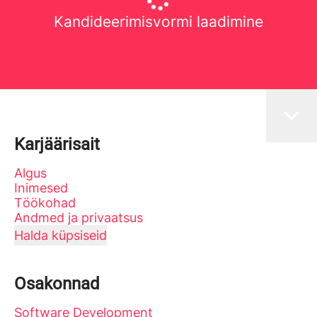
Kandideerimisvormi laadimine
Karjäärisait
Algus
Inimesed
Töökohad
Andmed ja privaatsus
Halda küpsiseid
Osakonnad
Software Development